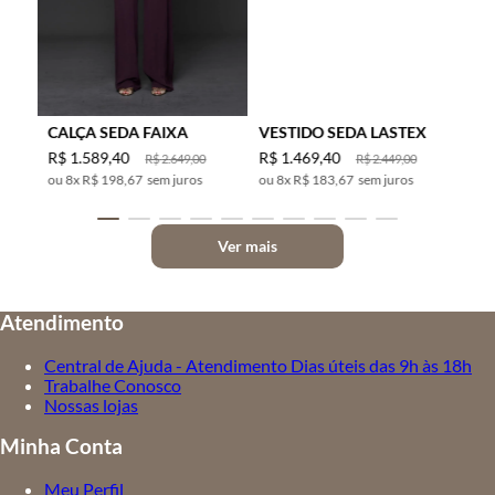
CALÇA SEDA FAIXA
VESTIDO SEDA LASTEX
R$
1
.
589
,
40
R$
1
.
469
,
40
R$
2
.
649
,
00
R$
2
.
449
,
00
8
x
R$ 198,67
sem juros
8
x
R$ 183,67
sem juros
Ver mais
Atendimento
Central de Ajuda - Atendimento Dias úteis das 9h às 18h
Trabalhe Conosco
Nossas lojas
Minha Conta
Meu Perfil