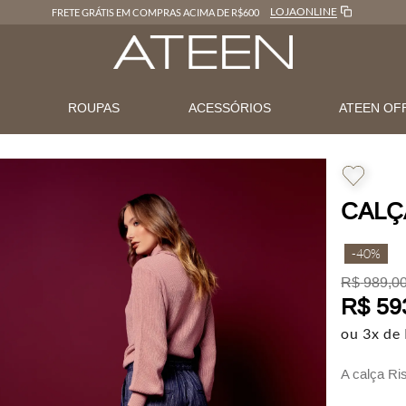
LOJAONLINE
FRETE GRÁTIS EM COMPRAS ACIMA DE R$600
N
ROUPAS
ACESSÓRIOS
ATEEN OF
CALÇ
-
40%
R$
989
,
0
R$
59
ou
3
x de
A calça Ri
reta que va