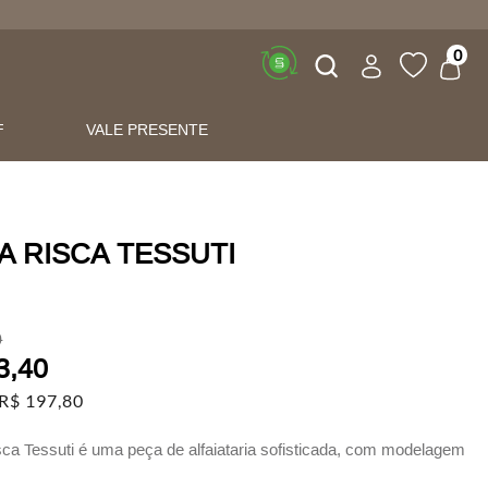
Buscar
0
F
VALE PRESENTE
A RISCA TESSUTI
0
3
,
40
R$
197
,
80
sca Tessuti é uma peça de alfaiataria sofisticada, com modelagem
loriza a silhueta e proporciona conforto.