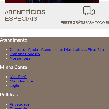
//
BENEFÍCIOS
ESPECIAIS
FRETE GRÁTIS
PARA TODO B
Atendimento
Central de Ajuda - Atendimento Dias úteis das 9h às 18h
Trabalhe Conosco
Nossas lojas
Minha Conta
Meu Perfil
Meus Pedidos
Login
Políticas
Privacidade
Termos de uso