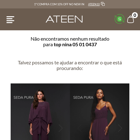
ATEEN10
1ª COMPRA COM 10% OFF NO NEW IN
0
Não encontramos nenhum resultado
para
top nina 05 01 0437
Talvez possamos te ajudar a encontrar o que está
procurando: