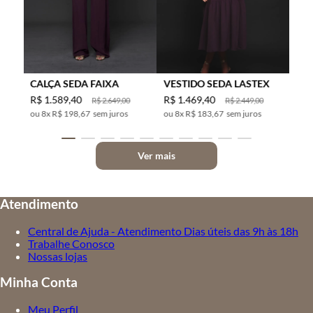
CALÇA SEDA FAIXA
VESTIDO SEDA LASTEX
R$
1
.
589
,
40
R$
1
.
469
,
40
R$
2
.
649
,
00
R$
2
.
449
,
00
8
x
R$ 198,67
sem juros
8
x
R$ 183,67
sem juros
Ver mais
Atendimento
Central de Ajuda - Atendimento Dias úteis das 9h às 18h
Trabalhe Conosco
Nossas lojas
Minha Conta
Meu Perfil