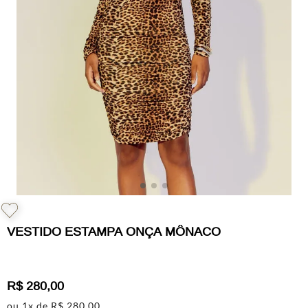
VESTIDO ESTAMPA ONÇA MÔNACO
R$
280
,
00
ou
1
x de
R$
280
,
00