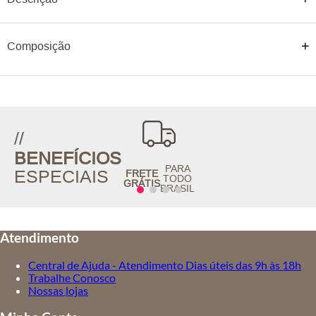
Composição
//
BENEFÍCIOS
PARA
ESPECIAIS
FRETE
TODO
GRÁTIS
BRASIL
Atendimento
Central de Ajuda - Atendimento Dias úteis das 9h às 18h
Trabalhe Conosco
Nossas lojas