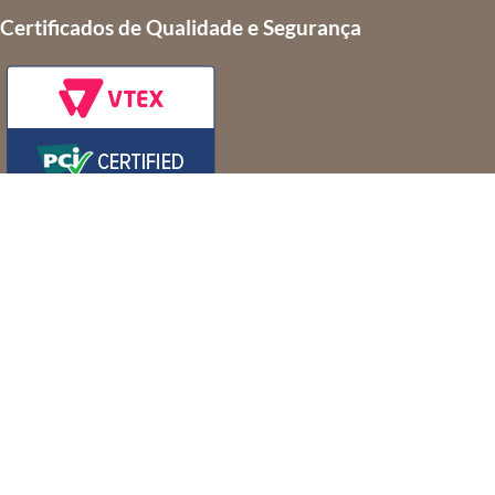
Certificados de Qualidade e Segurança
MRT 2 SPE S/A - Comércio Varejista de artigos do vestuário e
acessórios
CNPJ: 20.088.729/0001-79
Rua Dom Gerardo, 35 –
Centro – Rio de Janeiro – RJ