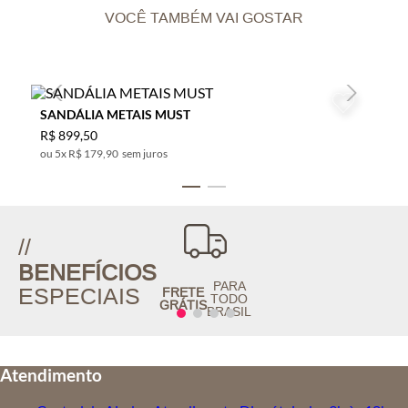
VOCÊ TAMBÉM VAI GOSTAR
SANDÁLIA METAIS MUST
R$
899
,
50
5
x
R$ 179,90
sem juros
//
BENEFÍCIOS
PARA
ESPECIAIS
FRETE
TODO
GRÁTIS
BRASIL
Atendimento