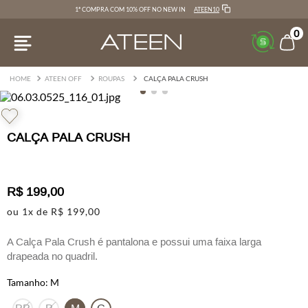
ATEEN10
1ª COMPRA COM 10% OFF NO NEW IN
0
ATEEN OFF
ROUPAS
CALÇA PALA CRUSH
CALÇA PALA CRUSH
R$
199
,
00
ou
1
x de
R$
199
,
00
A Calça Pala Crush é pantalona e possui uma faixa larga
drapeada no quadril.
M