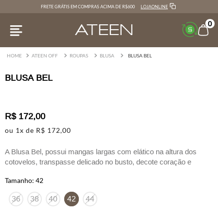
LOJAONLINE
FRETE GRÁTIS EM COMPRAS ACIMA DE R$600
0
ATEEN OFF
ROUPAS
BLUSA
BLUSA BEL
BLUSA BEL
R$
172
,
00
ou
1
x de
R$
172
,
00
A Blusa Bel, possui mangas largas com elático na altura dos
cotovelos, transpasse delicado no busto, decote coração e
Fechamento por zíper nas costas
42
36
38
40
42
44