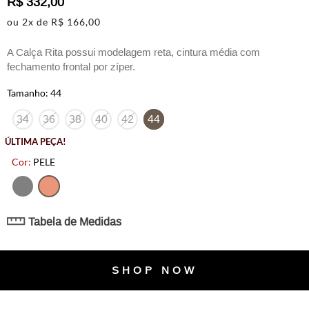
R$
332
,
00
ou
2
x de
R$
166
,
00
A Calça Rita possui modelagem reta, cintura média com
fechamento frontal por zíper.
44
34
36
38
40
42
44
ÚLTIMA PEÇA!
PELE
Tabela de Medidas
SHOP NOW