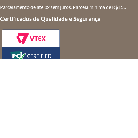
Parcelamento de até 8x sem juros. Parcela mínima de R$150
Certificados de Qualidade e Segurança
MRT 2 SPE S/A - Comércio Varejista de artigos do vestuário e
acessórios
CNPJ: 20.088.729/0001-79
Rua Dom Gerardo, 35 –
Centro – Rio de Janeiro – RJ