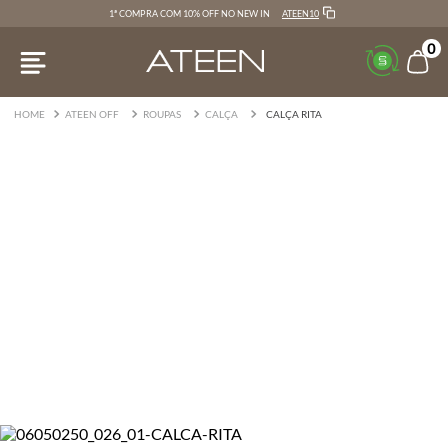
ATEEN10
1ª COMPRA COM 10% OFF NO NEW IN
0
ATEEN OFF
ROUPAS
CALÇA
CALÇA RITA