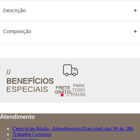
Descrição
Composição
//
BENEFÍCIOS
PARA
ESPECIAIS
FRETE
TODO
GRÁTIS
BRASIL
Atendimento
Central de Ajuda - Atendimento Dias úteis das 9h às 18h
Trabalhe Conosco
Nossas lojas