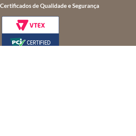
Certificados de Qualidade e Segurança
MRT 2 SPE S/A - Comércio Varejista de artigos do vestuário e
acessórios
CNPJ: 20.088.729/0001-79
Rua Dom Gerardo, 35 –
Centro – Rio de Janeiro – RJ