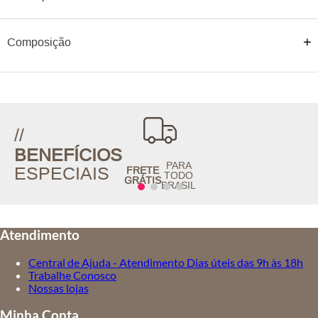
Composição
//
BENEFÍCIOS
PARA
ESPECIAIS
FRETE
TODO
GRÁTIS
BRASIL
Atendimento
Central de Ajuda - Atendimento Dias úteis das 9h às 18h
Trabalhe Conosco
Nossas lojas
Minha Conta