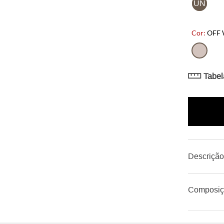
UN
OFF 
Tabel
Descriçã
Composi