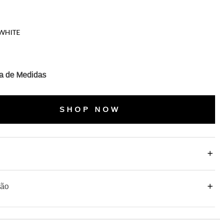
WHITE
a de Medidas
SHOP NOW
o
ção