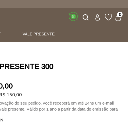
Buscar
0
F
VALE PRESENTE
 PRESENTE 300
0
,
00
R$
150
,
00
ovação do seu pedido, você receberá em até 24hs um e-mail
ale presente. Válido por 1 ano a partir da data de emissão para
s físicas e no site.
UN