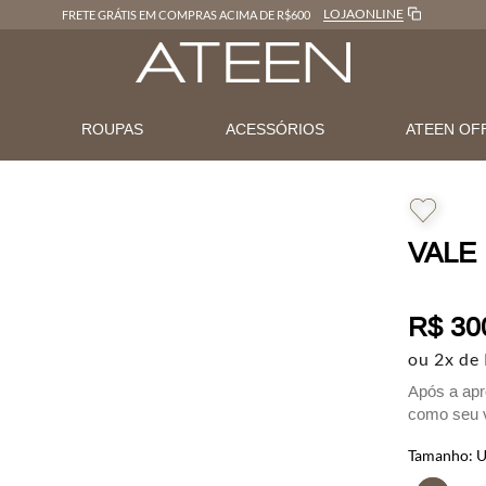
LOJAONLINE
FRETE GRÁTIS EM COMPRAS ACIMA DE R$600
N
ROUPAS
ACESSÓRIOS
ATEEN OF
VALE
R$
30
ou
2
x de
Após a apr
como seu v
uso em loja