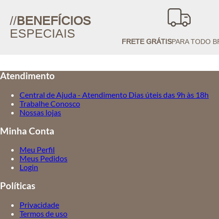
//
BENEFÍCIOS
ESPECIAIS
FRETE GRÁTIS
PARA TODO B
Atendimento
Central de Ajuda - Atendimento Dias úteis das 9h às 18h
Trabalhe Conosco
Nossas lojas
Minha Conta
Meu Perfil
Meus Pedidos
Login
Políticas
Privacidade
Termos de uso