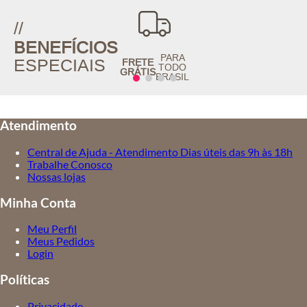
//
BENEFÍCIOS
PARA
ESPECIAIS
FRETE
TODO
GRÁTIS
BRASIL
Atendimento
Central de Ajuda - Atendimento Dias úteis das 9h às 18h
Trabalhe Conosco
Nossas lojas
Minha Conta
Meu Perfil
Meus Pedidos
Login
Políticas
Privacidade