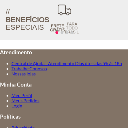
//
BENEFÍCIOS
PARA
ESPECIAIS
FRETE
TODO
GRÁTIS
BRASIL
Atendimento
Central de Ajuda - Atendimento Dias úteis das 9h às 18h
Trabalhe Conosco
Nossas lojas
Minha Conta
Meu Perfil
Meus Pedidos
Login
Políticas
Privacidade