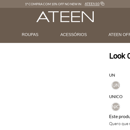
ATEEN10
1ª COMPRA COM 10% OFF NO NEW IN
N
ROUPAS
ACESSÓRIOS
ATEEN OF
Look 
UN
UN
UNICO
UNICO
Este prod
Quero que m