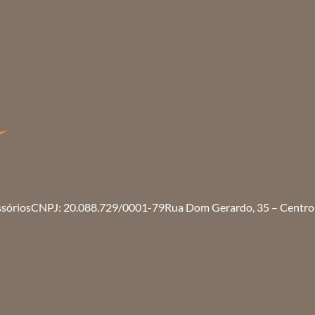
ssórios
CNPJ: 20.088.729/0001-79
Rua Dom Gerardo, 35 – Centro 