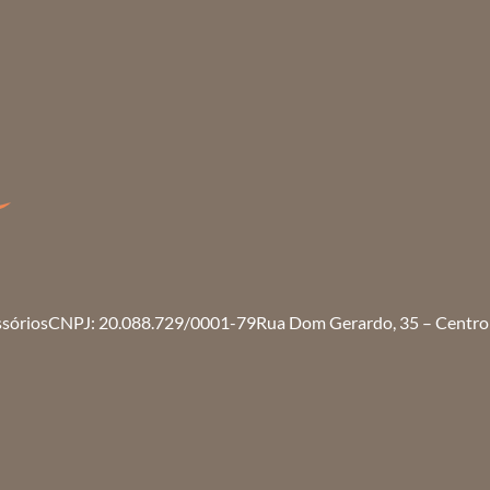
ssórios
CNPJ: 20.088.729/0001-79
Rua Dom Gerardo, 35 – Centro 